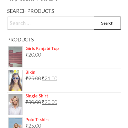
SEARCH PRODUCTS
Search
for:
PRODUCTS
Girls Panjabi Top
₹
20.00
Bikini
Original
Current
₹
25.00
₹
21.00
price
price
was:
is:
Single Shirt
Original
Current
₹
30.00
₹25.00.
₹
20.00
₹21.00.
price
price
was:
is:
Polo T-shirt
₹
25.00
₹30.00.
₹20.00.