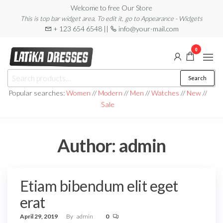
Skip
Welcome to free Our Store
This is top bar widget area. To edit it, go to Appearance - Widgets
to
+ 123 654 6548 ||
info@your-mail.com
the
content
0
Latika
Search
Search
Dresses
for:
Popular searches:
Women
//
Modern
//
Men
//
Watches
//
New
//
Sale
Author:
admin
Etiam bibendum elit eget
erat
April 29, 2019
By
admin
0